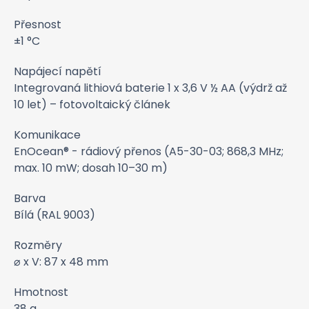
Přesnost
±1 °C
Napájecí napětí
Integrovaná lithiová baterie 1 x 3,6 V ½ AA (výdrž až
10 let) – fotovoltaický článek
Komunikace
EnOcean® - rádiový přenos (A5-30-03; 868,3 MHz;
max. 10 mW; dosah 10–30 m)
Barva
Bílá (RAL 9003)
Rozměry
⌀ x V: 87 x 48 mm
Hmotnost
38 g