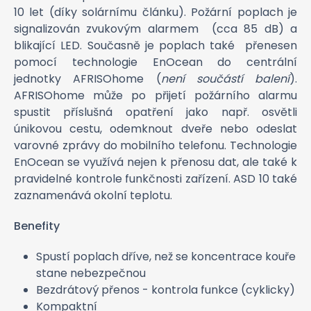
10 let (díky solárnímu článku). Požární poplach je
signalizován zvukovým alarmem (cca 85 dB) a
blikající LED. Současně je poplach také přenesen
pomocí technologie EnOcean do centrální
jednotky AFRISOhome (
není součástí balení
).
AFRISOhome může po přijetí požárního alarmu
spustit příslušná opatření jako např. osvětli
únikovou cestu, odemknout dveře nebo odeslat
varovné zprávy do mobilního telefonu. Technologie
EnOcean se využívá nejen k přenosu dat, ale také k
pravidelné kontrole funkčnosti zařízení. ASD 10 také
zaznamenává okolní teplotu.
Benefity
Spustí poplach dříve, než se koncentrace kouře
stane nebezpečnou
Bezdrátový přenos - kontrola funkce (cyklicky)
Kompaktní