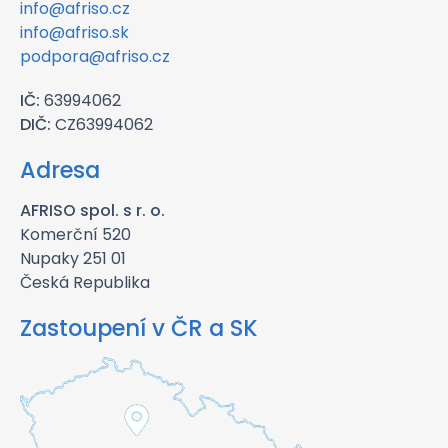
info@afriso.cz
info@afriso.sk
podpora@afriso.cz
IČ:
63994062
DIČ:
CZ63994062
Adresa
AFRISO spol. s r. o.
Komerční 520
Nupaky 251 01
Česká Republika
Zastoupení v ČR a SK