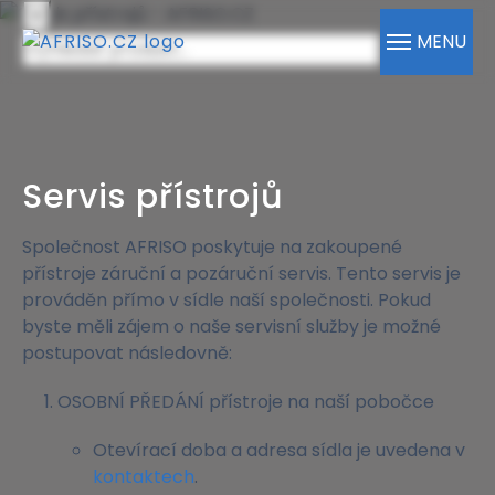
×
MENU
Servis přístrojů
Společnost AFRISO poskytuje na zakoupené
přístroje záruční a pozáruční servis. Tento servis je
prováděn přímo v sídle naší společnosti. Pokud
byste měli zájem o naše servisní služby je možné
postupovat následovně:
OSOBNÍ PŘEDÁNÍ přístroje na naší pobočce
Otevírací doba a adresa sídla je uvedena v
kontaktech
.