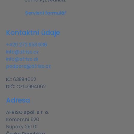
Servisní formulář
Kontaktní údaje
+420 272 953 636
info@afriso.cz
info@afriso.sk
podpora@afriso.cz
IČ:
63994062
DIČ:
CZ63994062
Adresa
AFRISO spol. s r. o.
Komerční 520
Nupaky 251 01
Česká Republika