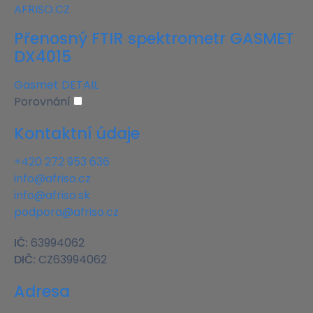
Přenosný FTIR spektrometr GASMET
DX4015
Gasmet
DETAIL
Porovnání
Kontaktní údaje
+420 272 953 636
info@afriso.cz
info@afriso.sk
podpora@afriso.cz
IČ:
63994062
DIČ:
CZ63994062
Adresa