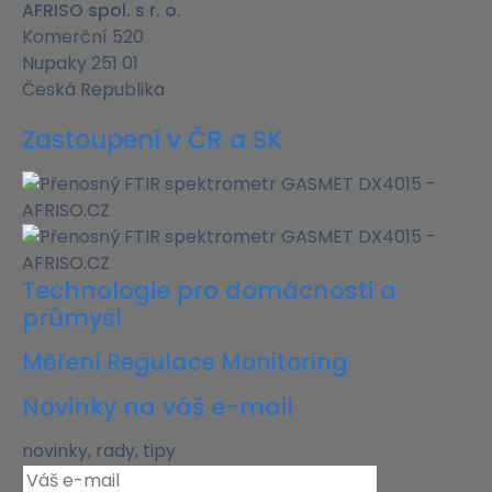
AFRISO spol. s r. o.
Komerční 520
Nupaky 251 01
Česká Republika
Zastoupení v ČR a SK
Technologie pro domácnosti a
průmysl
Měření Regulace Monitoring
Novinky na váš e-mail
novinky, rady, tipy