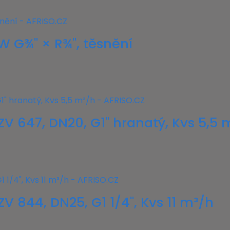
W G¾" × R¾", těsnění
AZV 647, DN20, G1" hranatý, Kvs 5,5 
ZV 844, DN25, G1 1/4", Kvs 11 m³/h