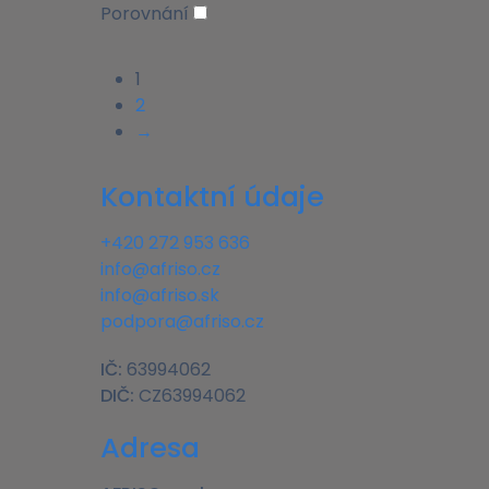
Porovnání
1
2
→
Kontaktní údaje
+420 272 953 636
info@afriso.cz
info@afriso.sk
podpora@afriso.cz
IČ:
63994062
DIČ:
CZ63994062
Adresa