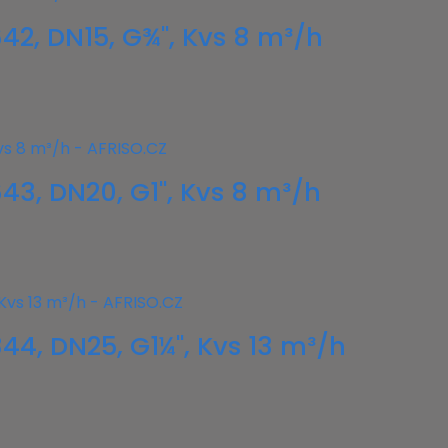
42, DN15, G¾", Kvs 8 m³/h
43, DN20, G1", Kvs 8 m³/h
44, DN25, G1¼", Kvs 13 m³/h