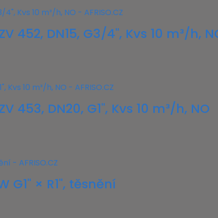
V 452, DN15, G3/4", Kvs 10 m³/h, N
V 453, DN20, G1", Kvs 10 m³/h, NO
 G1" × R1", těsnění