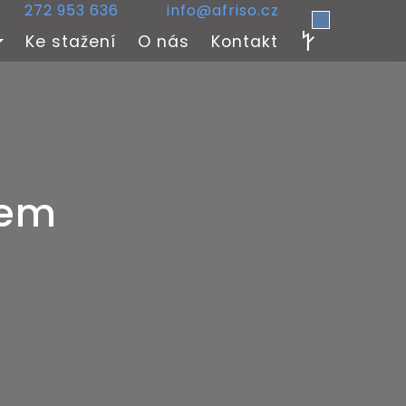
272 953 636
info@afriso.cz
Ke stažení
O nás
Kontakt
nem