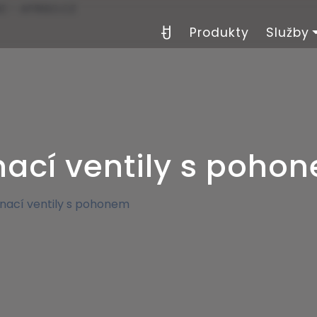
Produkty
Služby
nací ventily s poho
nací ventily s pohonem