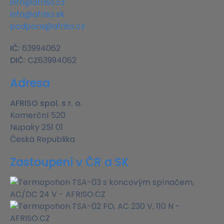
info@afriso.cz
info@afriso.sk
podpora@afriso.cz
IČ:
63994062
DIČ:
CZ63994062
Adresa
AFRISO spol. s r. o.
Komerční 520
Nupaky 251 01
Česká Republika
Zastoupení v ČR a SK