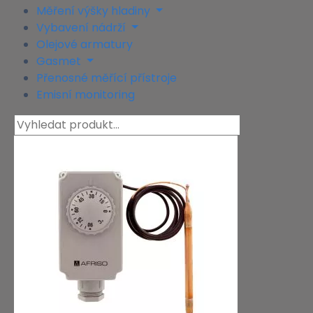
Měření výšky hladiny
Vybavení nádrží
Olejové armatury
Gasmet
Přenosné měřící přístroje
Emisní monitoring