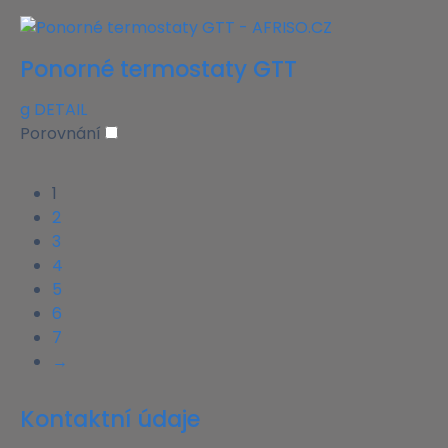
Ponorné termostaty GTT
g
DETAIL
Porovnání
1
2
3
4
5
6
7
→
Kontaktní údaje