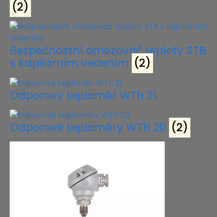
(2)
Bezpečnostní omezovač teploty STB
s kapilárním vedením
(2)
Odporový teploměr WTh 21
Odporové teploměry WTh 20
(2)