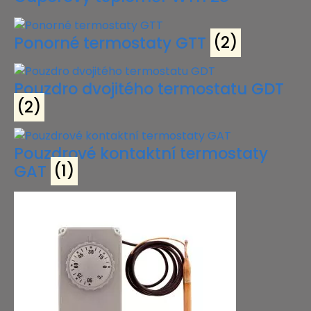
Ponorné termostaty GTT
(2)
Pouzdro dvojitého termostatu GDT
(2)
Pouzdrové kontaktní termostaty
GAT
(1)