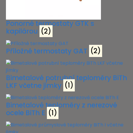
Ponorné termostaty GTK s
kapilárou
(2)
Příložné termostaty GAT
(2)
Bimetalové potrubní teploměry BiTh
LKF včetne jímky
(1)
Bimetalové teploměry z nerezové
ocele BiTh E
(1)