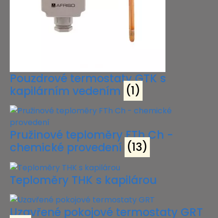
Pouzdrové termostaty GTK s
kapilárním vedením
(1)
Pružinové teploměry FTh Ch -
chemické provedení
(13)
Teploměry THK s kapilárou
Uzavřené pokojové termostaty GRT