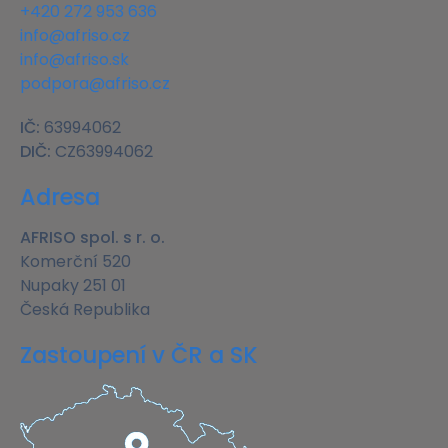
+420 272 953 636
info@afriso.cz
info@afriso.sk
podpora@afriso.cz
IČ:
63994062
DIČ:
CZ63994062
Adresa
AFRISO spol. s r. o.
Komerční 520
Nupaky 251 01
Česká Republika
Zastoupení v ČR a SK