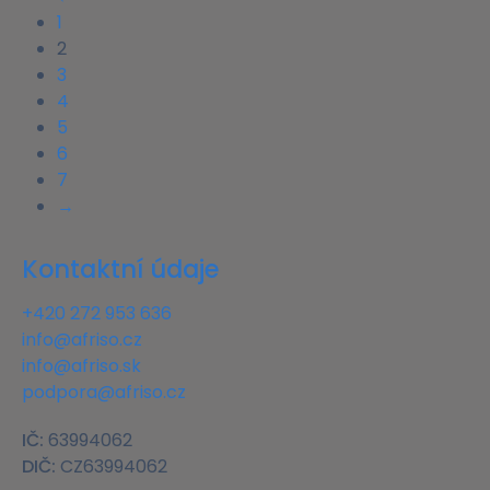
1
2
3
4
5
6
7
→
Kontaktní údaje
+420 272 953 636
info@afriso.cz
info@afriso.sk
podpora@afriso.cz
IČ:
63994062
DIČ:
CZ63994062