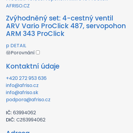
Zvýhodněný set: 4-cestný ventil
ARV Vario ProClick 487, servopohon
ARM 343 ProClick
p
DETAIL
Porovnání
Kontaktní údaje
+420 272 953 636
info@afriso.cz
info@afriso.sk
podpora@afriso.cz
IČ:
63994062
DIČ:
CZ63994062