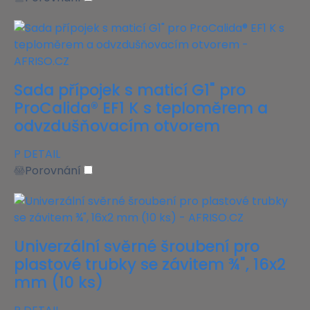
Sada přípojek s maticí G1" pro
ProCalida® EF1 K s teploměrem a
odvzdušňovacím otvorem
P
DETAIL
Porovnání
Univerzální svěrné šroubení pro
plastové trubky se závitem ¾", 16x2
mm (10 ks)