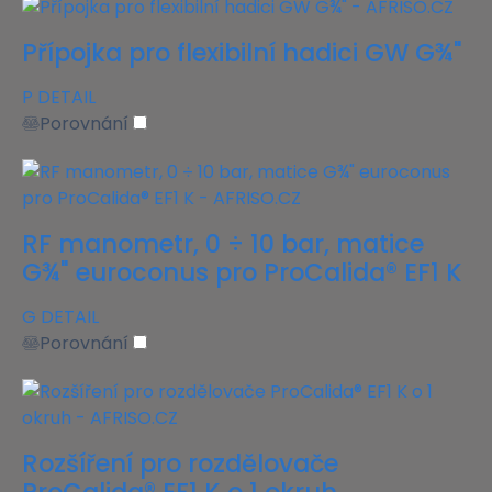
Přípojka pro flexibilní hadici GW G¾"
P
DETAIL
Porovnání
RF manometr, 0 ÷ 10 bar, matice
G¾" euroconus pro ProCalida® EF1 K
G
DETAIL
Porovnání
Rozšíření pro rozdělovače
ProCalida® EF1 K o 1 okruh