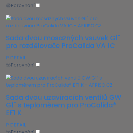
Porovnání
Sada dvou mosazných vsuvek G1"
pro rozdělovače ProCalida VA 1C
P
DETAIL
Porovnání
Sada dvou uzavíracích ventilů GW
G1" s teploměrem pro ProCalida®
EF1 K
P
DETAIL
Porovnání