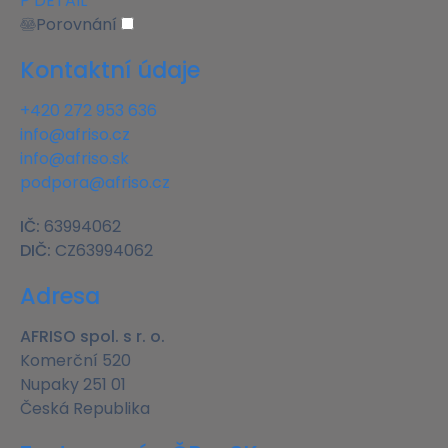
P
DETAIL
Porovnání
Kontaktní údaje
+420 272 953 636
info@afriso.cz
info@afriso.sk
podpora@afriso.cz
IČ:
63994062
DIČ:
CZ63994062
Adresa
AFRISO spol. s r. o.
Komerční 520
Nupaky 251 01
Česká Republika