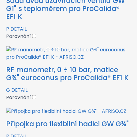
Sada dvou uzavíracích ventilů GW
G1" s teploměrem pro ProCalida®
EF1 K
P
DETAIL
Porovnání
RF manometr, 0 ÷ 10 bar, matice
G¾" euroconus pro ProCalida® EF1 K
G
DETAIL
Porovnání
Přípojka pro flexibilní hadici GW G¾"
P
DETAIL