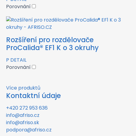
Porovnání
Rozšíření pro rozdělovače
ProCalida® EF1 K o 3 okruhy
P
DETAIL
Porovnání
Více produktů
Kontaktní údaje
+420 272 953 636
info@afriso.cz
info@afriso.sk
podpora@afriso.cz