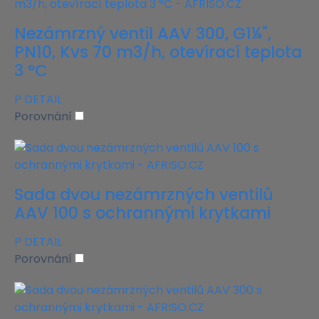
Nezámrzný ventil AAV 300, G1¼",
PN10, Kvs 70 m3/h, otevírací teplota
3 °C
P
DETAIL
Porovnání
Sada dvou nezámrzných ventilů
AAV 100 s ochrannými krytkami
P
DETAIL
Porovnání