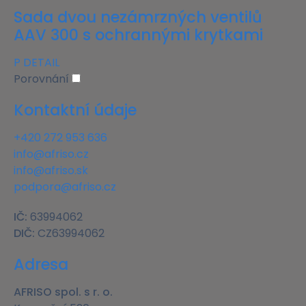
Sada dvou nezámrzných ventilů
AAV 300 s ochrannými krytkami
P
DETAIL
Porovnání
Kontaktní údaje
+420 272 953 636
info@afriso.cz
info@afriso.sk
podpora@afriso.cz
IČ:
63994062
DIČ:
CZ63994062
Adresa
AFRISO spol. s r. o.