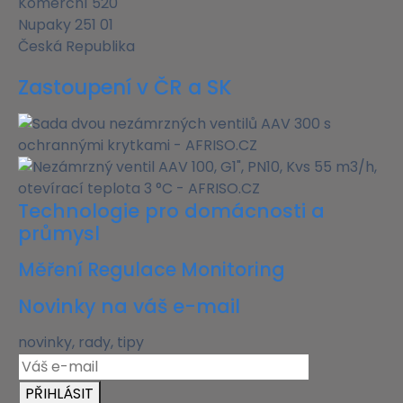
Komerční 520
Nupaky 251 01
Česká Republika
Zastoupení v ČR a SK
Technologie pro domácnosti a
průmysl
Měření Regulace Monitoring
Novinky na váš e-mail
novinky, rady, tipy
PŘIHLÁSIT