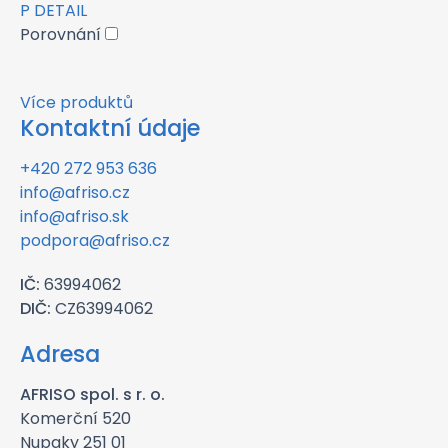
P
DETAIL
Porovnání
Více produktů
Kontaktní údaje
+420 272 953 636
info@afriso.cz
info@afriso.sk
podpora@afriso.cz
IČ:
63994062
DIČ:
CZ63994062
Adresa
AFRISO spol. s r. o.
Komerční 520
Nupaky 251 01