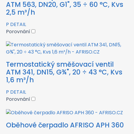
ATM 563, DN20, G1", 35 ÷ 60 °C, Kvs
2,5 m³/h
P
DETAIL
Porovnání
Termostatický směšovací ventil
ATM 341, DN15, G¾", 20 ÷ 43 °C, Kvs
1,6 m³/h
P
DETAIL
Porovnání
Oběhové čerpadlo AFRISO APH 360