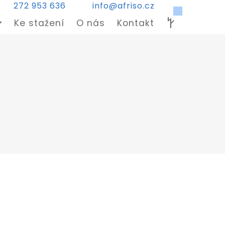
272 953 636
info@afriso.cz
Ke stažení
O nás
Kontakt