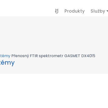
Produkty
Služby
stémy
Přenosný FTIR spektrometr GASMET DX4015
stémy