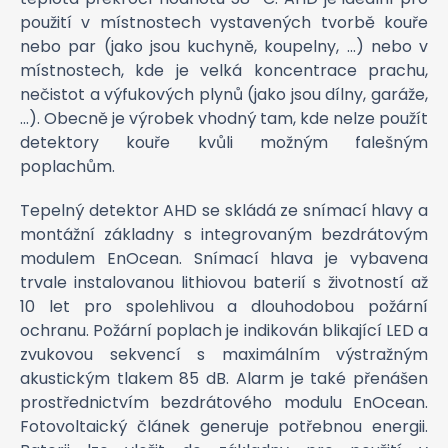
použití v místnostech vystavených tvorbě kouře
nebo par (jako jsou kuchyně, koupelny, ...) nebo v
místnostech, kde je velká koncentrace prachu,
nečistot a výfukových plynů (jako jsou dílny, garáže,
...). Obecně je výrobek vhodný tam, kde nelze použít
detektory kouře kvůli možným falešným
poplachům.
Tepelný detektor AHD se skládá ze snímací hlavy a
montážní základny s integrovaným bezdrátovým
modulem EnOcean. Snímací hlava je vybavena
trvale instalovanou lithiovou baterií s životností až
10 let pro spolehlivou a dlouhodobou požární
ochranu. Požární poplach je indikován blikající LED a
zvukovou sekvencí s maximálním výstražným
akustickým tlakem 85 dB. Alarm je také přenášen
prostřednictvím bezdrátového modulu EnOcean.
Fotovoltaický článek generuje potřebnou energii.