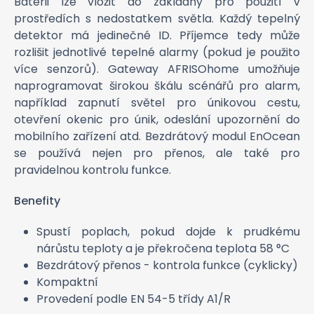
Baterii lze vložit do základny pro použití v
prostředích s nedostatkem světla. Každý tepelný
detektor má jedinečné ID. Příjemce tedy může
rozlišit jednotlivé tepelné alarmy (pokud je použito
více senzorů). Gateway AFRISOhome umožňuje
naprogramovat širokou škálu scénářů pro alarm,
například zapnutí světel pro únikovou cestu,
otevření okenic pro únik, odeslání upozornění do
mobilního zařízení atd. Bezdrátový modul EnOcean
se používá nejen pro přenos, ale také pro
pravidelnou kontrolu funkce.
Benefity
Spustí poplach, pokud dojde k prudkému
nárůstu teploty a je překročena teplota 58 °C
Bezdrátový přenos - kontrola funkce (cyklicky)
Kompaktní
Provedení podle EN 54-5 třídy A1/R