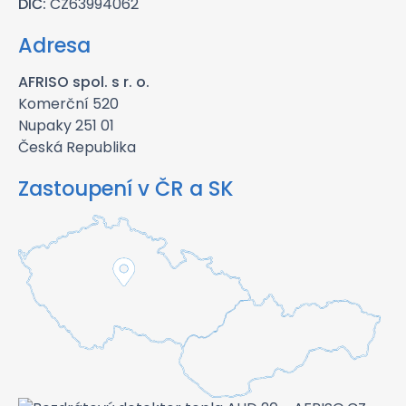
DIČ:
CZ63994062
Adresa
AFRISO spol. s r. o.
Komerční 520
Nupaky 251 01
Česká Republika
Zastoupení v ČR a SK