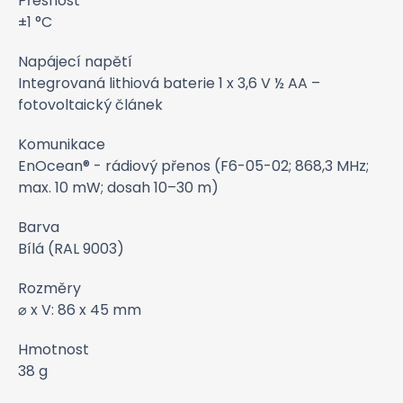
Přesnost
±1 °C
Napájecí napětí
Integrovaná lithiová baterie 1 x 3,6 V ½ AA –
fotovoltaický článek
Komunikace
EnOcean® - rádiový přenos (F6-05-02; 868,3 MHz;
max. 10 mW; dosah 10–30 m)
Barva
Bílá (RAL 9003)
Rozměry
⌀ x V: 86 x 45 mm
Hmotnost
38 g