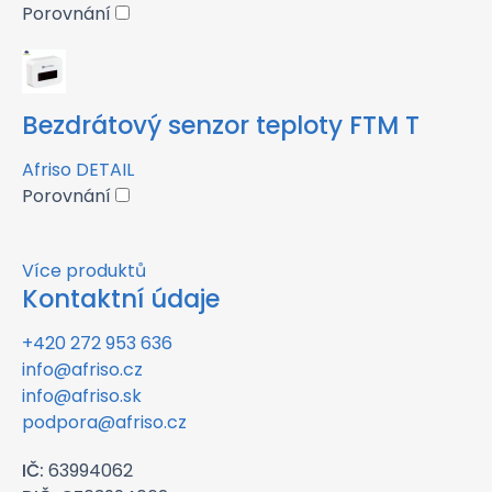
Porovnání
Bezdrátový senzor teploty FTM T
Afriso
DETAIL
Porovnání
Více produktů
Kontaktní údaje
+420 272 953 636
info@afriso.cz
info@afriso.sk
podpora@afriso.cz
IČ:
63994062