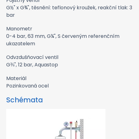
Pojistný ventil
G½" x G¾", těsnění: teflonový kroužek, reakční tlak: 3
bar
Manometr
0-4 bar, 63 mm, G¼", S červeným referenčním
ukazatelem
Odvzdušňovací ventil
G⅜", 12 bar, Aquastop
Materiál
Pozinkovaná ocel
Schémata