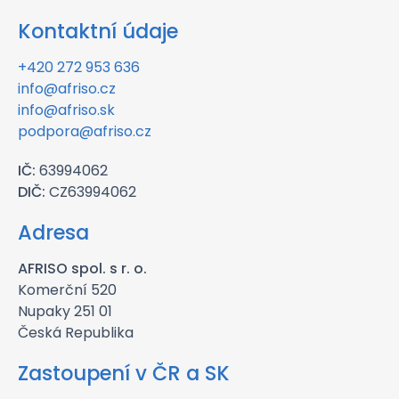
Kontaktní údaje
+420 272 953 636
info@afriso.cz
info@afriso.sk
podpora@afriso.cz
IČ:
63994062
DIČ:
CZ63994062
Adresa
AFRISO spol. s r. o.
Komerční 520
Nupaky 251 01
Česká Republika
Zastoupení v ČR a SK