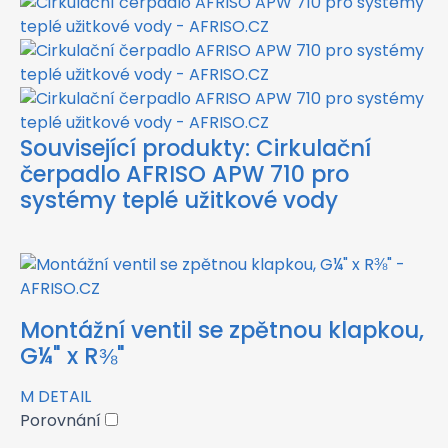
Související produkty:
Cirkulační
čerpadlo AFRISO APW 710 pro
systémy teplé užitkové vody
Montážní ventil se zpětnou klapkou,
G¼" x R⅜"
M
DETAIL
Porovnání