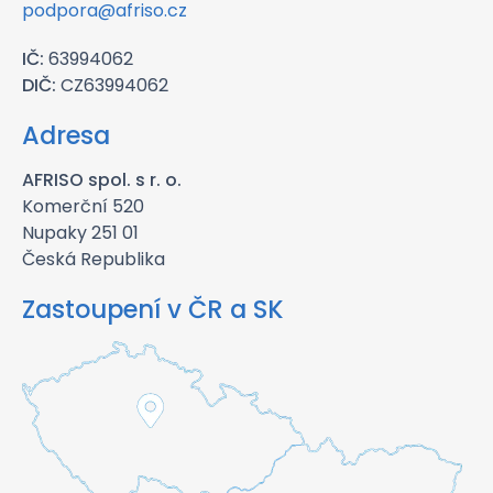
podpora@afriso.cz
IČ:
63994062
DIČ:
CZ63994062
Adresa
AFRISO spol. s r. o.
Komerční 520
Nupaky 251 01
Česká Republika
Zastoupení v ČR a SK