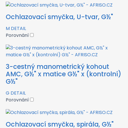
Ochlazovací smyčka, U-tvar, G½"
M
DETAIL
Porovnání
3-cestný manometrický kohout
AMC, G½" x matice G½" x (kontrolní)
G½"
G
DETAIL
Porovnání
Ochlazovací smyčka, spirála, G½"