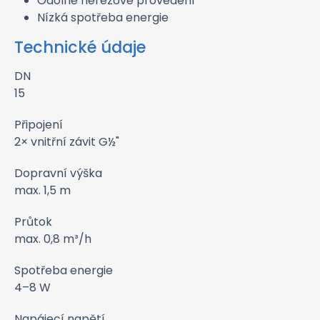
Odolné nerezové provedení
Nízká spotřeba energie
Technické údaje
DN
15
Připojení
2× vnitřní závit G½"
Dopravní výška
max. 1,5 m
Průtok
max. 0,8 m³/h
Spotřeba energie
4–8 W
Napájecí napětí