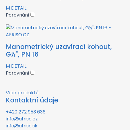
M
DETAIL
Porovnání
Manometrický uzavírací kohout,
G½", PN 16
M
DETAIL
Porovnání
Více produktů
Kontaktní údaje
+420 272 953 636
info@afriso.cz
info@afriso.sk