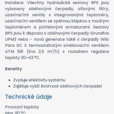
instalace. Všechny hydraulické sestavy BPS jsou
vybaveny oběhovými čerpadly, síťovými filtry,
uzavíracími ventily s integrovanými teploměry,
uzavíracím ventilem se zpětnou klapkou s modrým
teploměrem a potřebnými armaturami. Sestavy
BPS jsou k dispozici s oběhovými čerpadly Grundfos
UPM3 nebo - nová generace také s čerpadly Wilo
Para SC. S termostatickým směšovacím ventilem
ATM 561 (Kvs 2,5 m³/h) s rozsahem regulace
teploty 20÷43 °C.
Benefity
Zvyšuje efektivitu systému
Zajišťuje vyšší životnost oběhových čerpadel
Technické údaje
Provozní teplota
Max. 90 °C