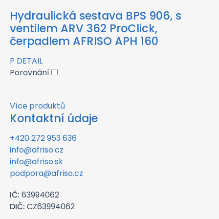
Hydraulická sestava BPS 906, s
ventilem ARV 362 ProClick,
čerpadlem AFRISO APH 160
P
DETAIL
Porovnání
Více produktů
Kontaktní údaje
+420 272 953 636
info@afriso.cz
info@afriso.sk
podpora@afriso.cz
IČ:
63994062
DIČ:
CZ63994062