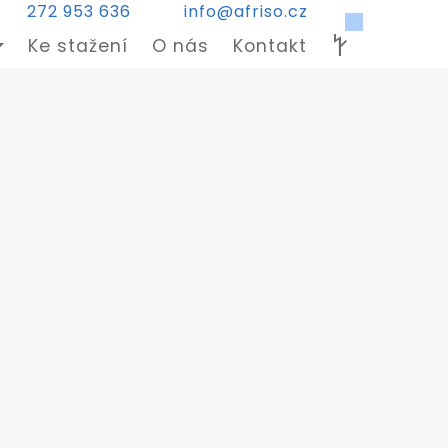
272 953 636
info@afriso.cz
Ke stažení
O nás
Kontakt