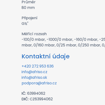
Průměr
80 mm
Připojení
G½"
Měřící rozsah
-100/0 mbar, -1000/0 mbar, -160/0 mbar, -2
mbar, 0/160 mbar, 0/25 mbar, 0/250 mbar, 
Kontaktní údaje
+420 272 953 636
info@afriso.cz
info@afriso.sk
podpora@afriso.cz
IČ:
63994062
DIČ:
CZ63994062