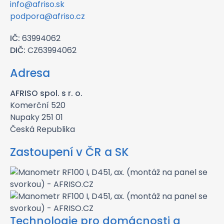
info@afriso.sk
podpora@afriso.cz
IČ:
63994062
DIČ:
CZ63994062
Adresa
AFRISO spol. s r. o.
Komerční 520
Nupaky 251 01
Česká Republika
Zastoupení v ČR a SK
Technologie pro domácnosti a