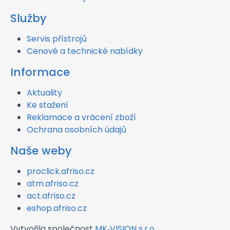
Služby
Servis přístrojů
Cenové a technické nabídky
Informace
Aktuality
Ke stažení
Reklamace a vrácení zboží
Ochrana osobních údajů
Naše weby
proclick.afriso.cz
atm.afriso.cz
act.afriso.cz
eshop.afriso.cz
Vytvořila společnost
MK‑VISION s.r.o.