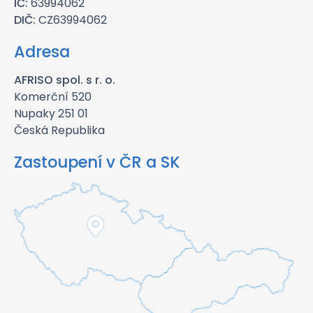
IČ:
63994062
DIČ:
CZ63994062
Adresa
AFRISO spol. s r. o.
Komerční 520
Nupaky 251 01
Česká Republika
Zastoupení v ČR a SK