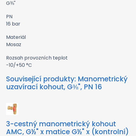
G⅜"
PN
16 bar
Materiál
Mosaz
Rozsah provozních teplot
-10/+50 °C
Související produkty:
Manometrický
uzavírací kohout, G⅜", PN 16
3-cestný manometrický kohout
AMC, G½" x matice G½" x (kontrolní)