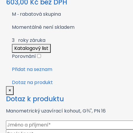
603,00
Kč
bez DPH
M
‑ rabatová skupina
Momentálně není skladem
3
roky záruka
Katalogový list
Porovnání
Přidat na seznam
Dotaz na produkt
×
Dotaz k produktu
Manometrický uzavírací kohout, G⅜", PN 16