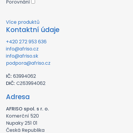
Porovnání
Více produktů
Kontaktní údaje
+420 272 953 636
info@afriso.cz
info@afriso.sk
podpora@afriso.cz
IČ:
63994062
DIČ:
CZ63994062
Adresa
AFRISO spol. s r. o.
Komerční 520
Nupaky 251 01
Česká Republika