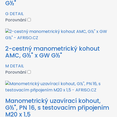
G½"
G
DETAIL
Porovnání
2-cestný manometrický kohout
AMC, G½" x GW G½"
M
DETAIL
Porovnání
Manometrický uzavírací kohout,
G½", PN 16, s testovacím připojením
M20 x 1,5