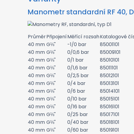
Manometr standardní RF 40, D1
Průměr
Připojení
Měřící rozsah
Katalogové čí
40 mm
G⅛"
-1/0 bar
85001101
40 mm
G⅛"
0/0,6 bar
85009101
40 mm
G⅛"
0/1 bar
85010101
40 mm
G⅛"
0/1,6 bar
85011101
40 mm
G⅛"
0/2,5 bar
85012101
40 mm
G⅛"
0/4 bar
85013101
40 mm
G⅛"
0/6 bar
85014101
40 mm
G⅛"
0/10 bar
85015101
40 mm
G⅛"
0/16 bar
85016101
40 mm
G⅛"
0/25 bar
85017101
40 mm
G⅛"
0/40 bar
85018101
40 mm
G⅛"
0/60 bar
85019101