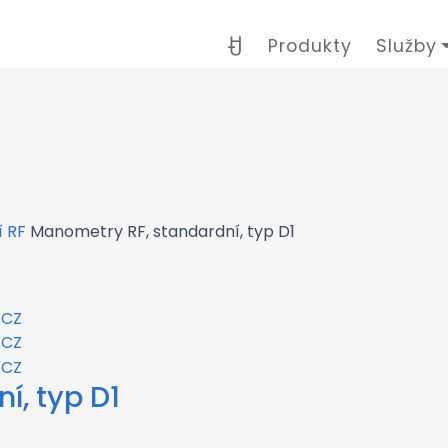
Produkty
Služby
 RF
Manometry RF, standardní, typ D1
í, typ D1