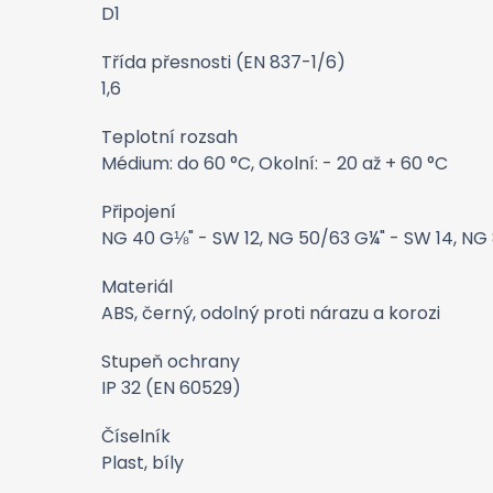
D1
Třída přesnosti (EN 837-1/6)
1,6
Teplotní rozsah
Médium: do 60 °C, Okolní: - 20 až + 60 °C
Připojení
NG 40 G⅛" - SW 12, NG 50/63 G¼" - SW 14, NG 
Materiál
ABS, černý, odolný proti nárazu a korozi
Stupeň ochrany
IP 32 (EN 60529)
Číselník
Plast, bíly