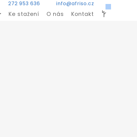
272 953 636
info@afriso.cz
Ke stažení
O nás
Kontakt