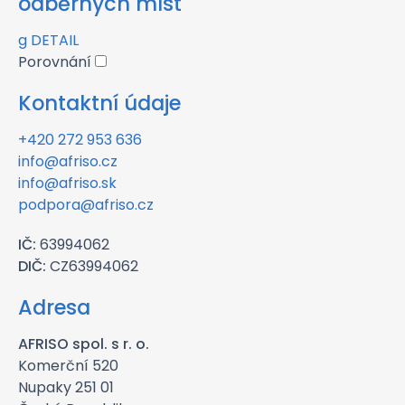
odběrných míst
g
DETAIL
Porovnání
Kontaktní údaje
+420 272 953 636
info@afriso.cz
info@afriso.sk
podpora@afriso.cz
IČ:
63994062
DIČ:
CZ63994062
Adresa
AFRISO spol. s r. o.
Komerční 520
Nupaky 251 01