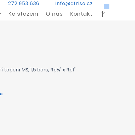
272 953 636
info@afriso.cz
Ke stažení
O nás
Kontakt
ní topení MS, 1,5 baru, Rp¾" x Rp1"
"