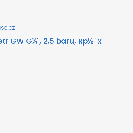
r GW G¼", 2,5 baru, Rp½" x