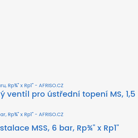
ný ventil pro ústřední topení MS, 1,5
nstalace MSS, 6 bar, Rp¾" x Rp1"