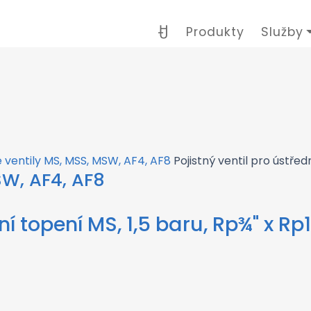
Produkty
Služby
é ventily MS, MSS, MSW, AF4, AF8
Pojistný ventil pro ústřed
SW, AF4, AF8
ní topení MS, 1,5 baru, Rp¾" x Rp1