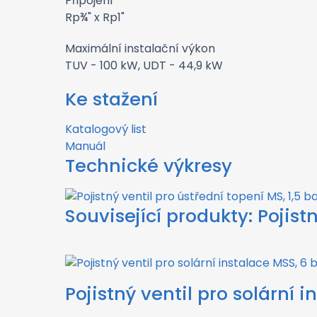
Připojení
Rp¾" x Rp1"
Maximální instalační výkon
TUV - 100 kW, UDT - 44,9 kW
Ke stažení
Katalogový list
Manuál
Technické výkresy
Související produkty:
Pojist
Pojistný ventil pro solární i