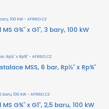
MS G¾" x G1", 3 bary, 100 kW
instalace MSS, 6 bar, Rp½" x Rp¾"
MS G¾" x G1", 2,5 baru, 100 kW