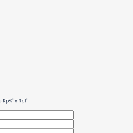
, Rp¾" x Rp1"