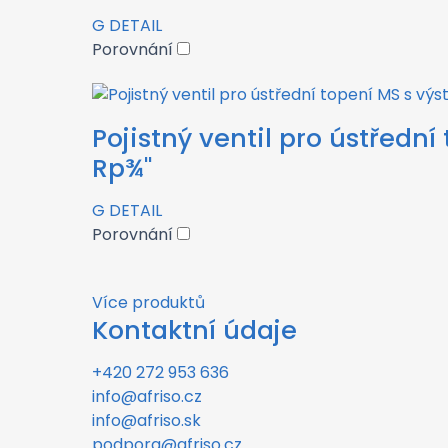
G
DETAIL
Porovnání
Pojistný ventil pro ústředn
Rp¾"
G
DETAIL
Porovnání
Více produktů
Kontaktní údaje
+420 272 953 636
info@afriso.cz
info@afriso.sk
podpora@afriso.cz