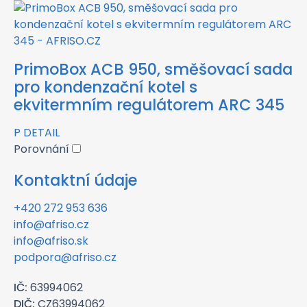
PrimoBox ACB 950, směšovací sada
pro kondenzační kotel s
ekvitermním regulátorem ARC 345
P
DETAIL
Porovnání
Kontaktní údaje
+420 272 953 636
info@afriso.cz
info@afriso.sk
podpora@afriso.cz
IČ:
63994062
DIČ:
CZ63994062