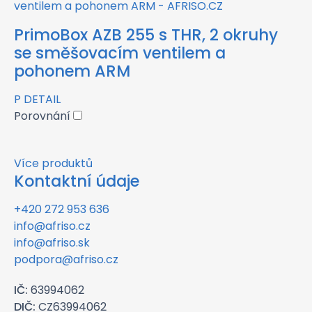
PrimoBox AZB 255 s THR, 2 okruhy
se směšovacím ventilem a
pohonem ARM
P
DETAIL
Porovnání
Více produktů
Kontaktní údaje
+420 272 953 636
info@afriso.cz
info@afriso.sk
podpora@afriso.cz
IČ:
63994062
DIČ:
CZ63994062