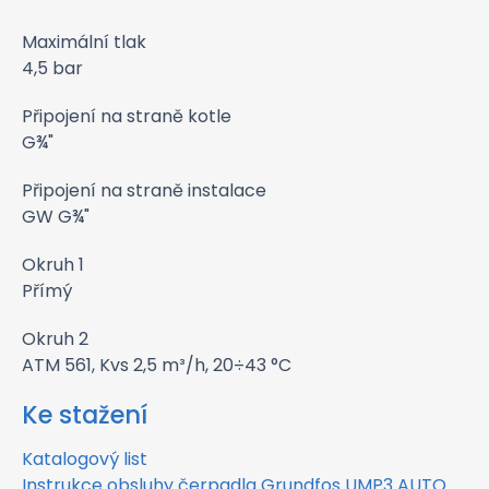
Maximální tlak
4,5 bar
Připojení na straně kotle
G¾"
Připojení na straně instalace
GW G¾"
Okruh 1
Přímý
Okruh 2
ATM 561, Kvs 2,5 m³/h, 20÷43 °C
Ke stažení
Katalogový list
Instrukce obsluhy čerpadla Grundfos UMP3 AUTO