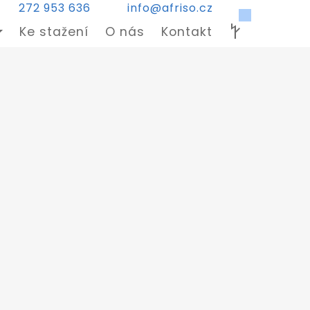
272 953 636
info@afriso.cz
Ke stažení
O nás
Kontakt