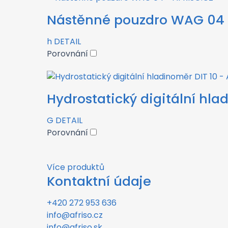
Nástěnné pouzdro WAG 04
h
DETAIL
Porovnání
Hydrostatický digitální hla
G
DETAIL
Porovnání
Více produktů
Kontaktní údaje
+420 272 953 636
info@afriso.cz
info@afriso.sk