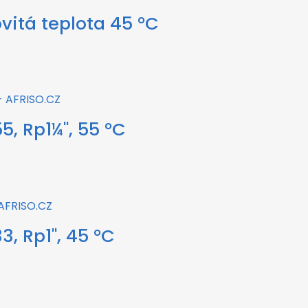
itá teplota 45 °C
5, Rp1¼", 55 °C
3, Rp1", 45 °C