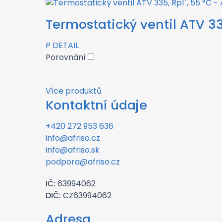
Termostatický ventil ATV 33
P
DETAIL
Porovnání
Více produktů
Kontaktní údaje
+420 272 953 636
info@afriso.cz
info@afriso.sk
podpora@afriso.cz
IČ:
63994062
DIČ:
CZ63994062
Adresa