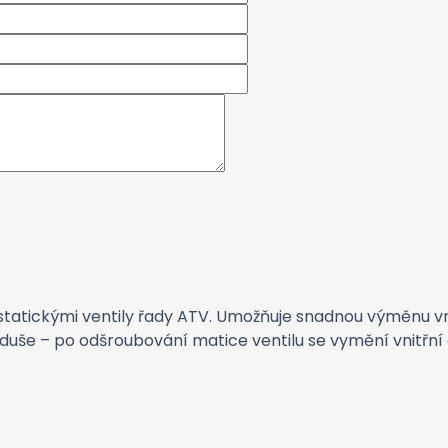
mostatickými ventily řady ATV. Umožňuje snadnou výměnu
dnoduše – po odšroubování matice ventilu se vymění vnitřn