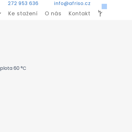
272 953 636
info@afriso.cz
Ke stažení
O nás
Kontakt
plota 60 °C