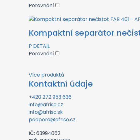
Porovnání
Kompaktní separátor nečist
P
DETAIL
Porovnání
Více produktů
Kontaktní údaje
+420 272 953 636
info@afriso.cz
info@afriso.sk
podpora@afriso.cz
IČ:
63994062