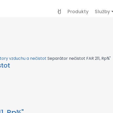
Produkty
Služby
tory vzduchu a nečistot
Separátor nečistot FAR 211, Rp¾"
tot
1, Rp¾"