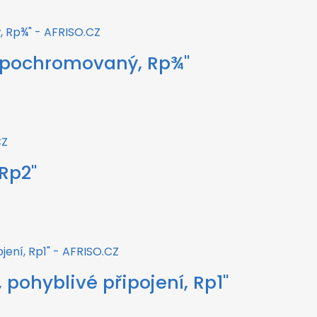
, pochromovaný, Rp¾"
 Rp2"
pohyblivé připojení, Rp1"