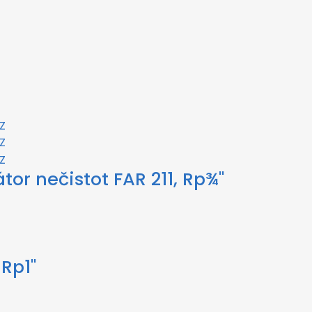
tor nečistot FAR 211, Rp¾"
Rp1"