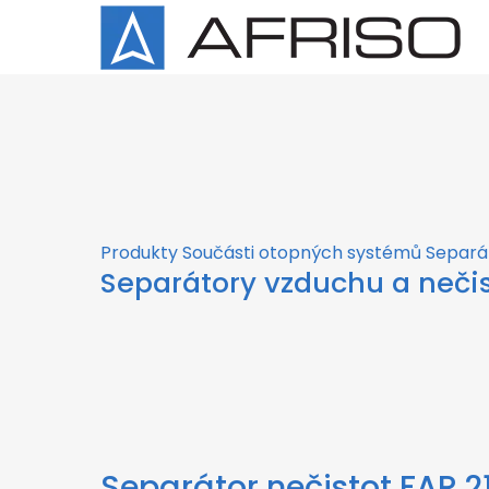
×
Produkty
Součásti otopných systémů
Separá
Separátory vzduchu a nečis
Separátor nečistot FAR 21