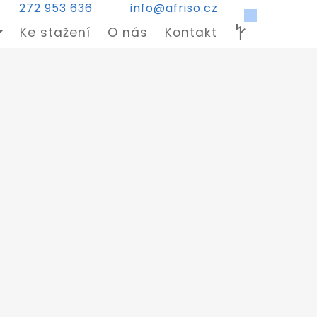
272 953 636
info@afriso.cz
Ke stažení
O nás
Kontakt