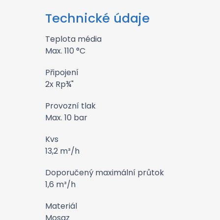
Technické údaje
Teplota média
Max. 110 °C
Připojení
2x Rp¾"
Provozní tlak
Max. 10 bar
Kvs
13,2 m³/h
Doporučený maximální průtok
1,6 m³/h
Materiál
Mosaz