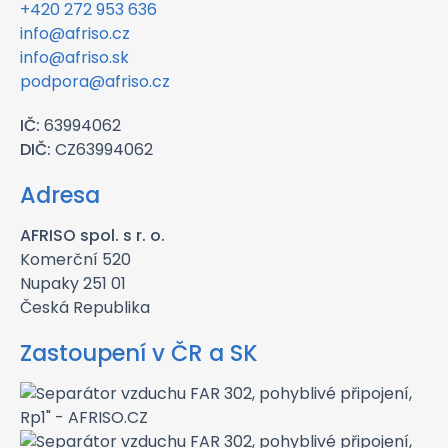
+420 272 953 636
info@afriso.cz
info@afriso.sk
podpora@afriso.cz
IČ:
63994062
DIČ:
CZ63994062
Adresa
AFRISO spol. s r. o.
Komerční 520
Nupaky 251 01
Česká Republika
Zastoupení v ČR a SK