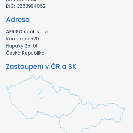
DIČ:
CZ63994062
Adresa
AFRISO spol. s r. o.
Komerční 520
Nupaky 251 01
Česká Republika
Zastoupení v ČR a SK