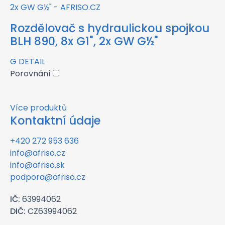
Rozdělovač s hydraulickou spojkou
BLH 890, 8x G1", 2x GW G½"
G
DETAIL
Porovnání
Více produktů
Kontaktní údaje
+420 272 953 636
info@afriso.cz
info@afriso.sk
podpora@afriso.cz
IČ:
63994062
DIČ:
CZ63994062