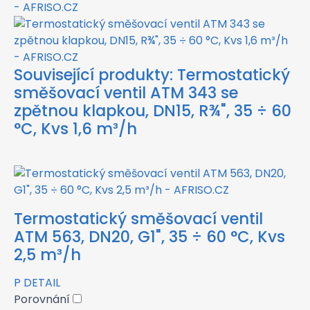
Související produkty:
Termostatický
směšovací ventil ATM 343 se
zpětnou klapkou, DN15, R¾", 35 ÷ 60
°C, Kvs 1,6 m³/h
Termostatický směšovací ventil
ATM 563, DN20, G1", 35 ÷ 60 °C, Kvs
2,5 m³/h
P
DETAIL
Porovnání