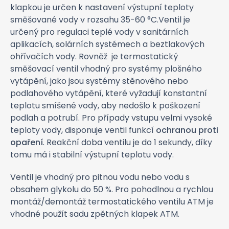
klapkou je určen k nastavení výstupní teploty
směšované vody v rozsahu 35-60 °C.Ventil je
určený pro regulaci teplé vody v sanitárních
aplikacích, solárních systémech a beztlakových
ohřívačích vody. Rovněž je termostatický
směšovací ventil vhodný pro systémy plošného
vytápění, jako jsou systémy stěnového nebo
podlahového vytápění, které vyžadují konstantní
teplotu smíšené vody, aby nedošlo k poškození
podlah a potrubí. Pro případy vstupu velmi vysoké
teploty vody, disponuje ventil funkcí
ochranou proti
opaření
. Reakční doba ventilu je do 1 sekundy, díky
tomu má i stabilní výstupní teplotu vody.
Ventil je vhodný pro pitnou vodu nebo vodu s
obsahem glykolu do 50 %. Pro pohodlnou a rychlou
montáž/demontáž termostatického ventilu ATM je
vhodné použít sadu zpětných klapek ATM.