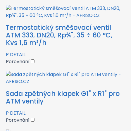
Termostatický směšovací ventil
ATM 333, DN20, Rp¾", 35 ÷ 60 °C,
Kvs 1,6 m³/h
P
DETAIL
Porovnání
Sada zpětných klapek G1" x R1" pro
ATM ventily
P
DETAIL
Porovnání