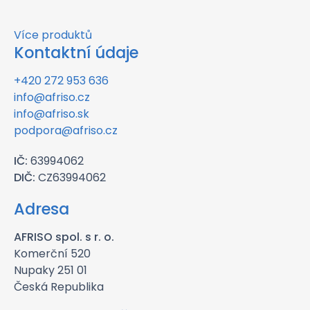
Více produktů
Kontaktní údaje
+420 272 953 636
info@afriso.cz
info@afriso.sk
podpora@afriso.cz
IČ:
63994062
DIČ:
CZ63994062
Adresa
AFRISO spol. s r. o.
Komerční 520
Nupaky 251 01
Česká Republika