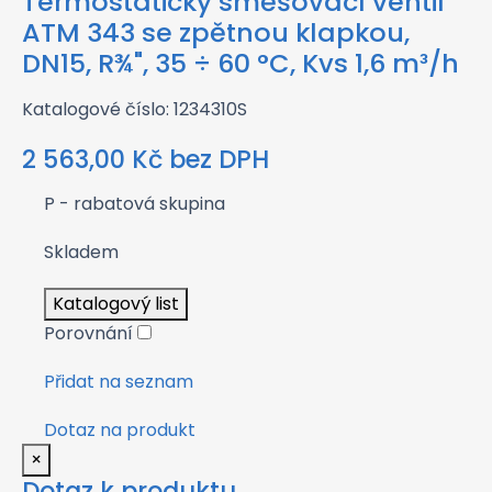
Termostatický směšovací ventil
ATM 343 se zpětnou klapkou,
DN15, R¾", 35 ÷ 60 °C, Kvs 1,6 m³/h
Katalogové číslo: 1234310S
2 563,00
Kč
bez DPH
P - rabatová skupina
Skladem
Katalogový list
Porovnání
Přidat na seznam
Dotaz na produkt
×
Dotaz k produktu