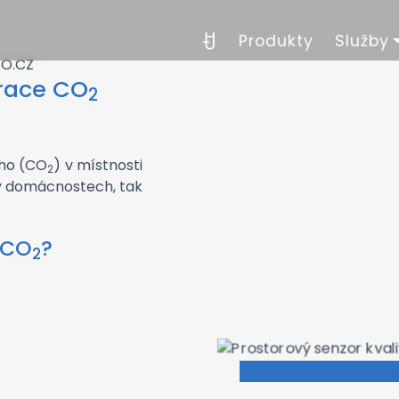
Produkty
Služby
trace CO
2
ého (CO
) v místnosti
2
k v domácnostech, tak
 CO
?
2