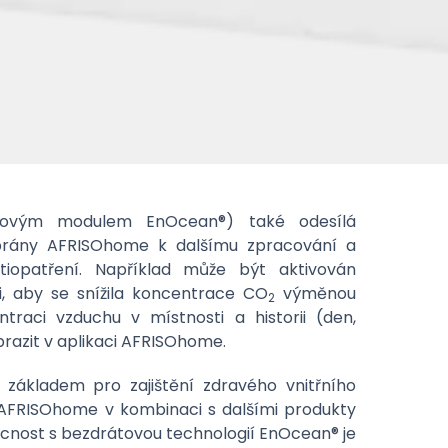
ovým modulem EnOcean®) také odesílá
rány AFRISOhome k dalšímu zpracování a
iopatření. Například může být aktivován
i, aby se snížila koncentrace CO
výměnou
2
traci vzduchu v místnosti a historii (den,
brazit v aplikaci AFRISOhome.
 základem pro zajištění zdravého vnitřního
 AFRISOhome v kombinaci s dalšími produkty
nost s bezdrátovou technologií EnOcean® je