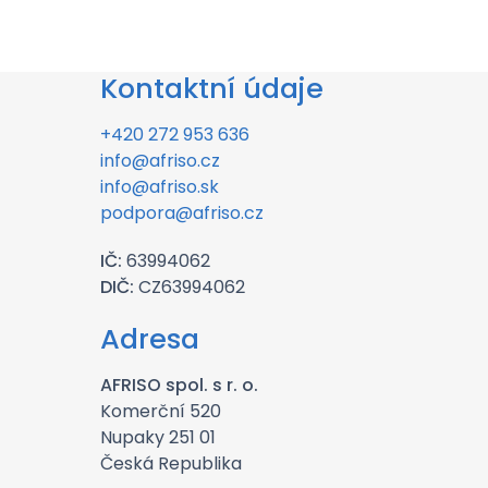
Kontaktní údaje
+420 272 953 636
info@afriso.cz
info@afriso.sk
podpora@afriso.cz
IČ:
63994062
DIČ:
CZ63994062
Adresa
AFRISO spol. s r. o.
Komerční 520
Nupaky 251 01
Česká Republika