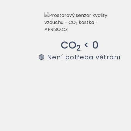
CO
<
0
2
🟢 Není potřeba větrání