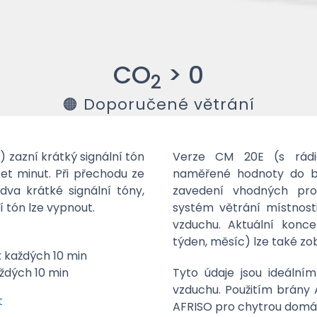
CO
>
0
2
🟠 Doporučené větrání
 zazní krátký signální tón
Verze CM 20E (s rádi
et minut. Při přechodu ze
naměřené hodnoty do b
va krátké signální tóny,
zavedení vhodných prot
í tón lze vypnout.
systém větrání místnost
vzduchu. Aktuální koncen
týden, měsíc) lze také zo
x každých 10 min
aždých 10 min
Tyto údaje jsou ideálním
vzduchu. Použitím brány
t
AFRISO pro chytrou domác