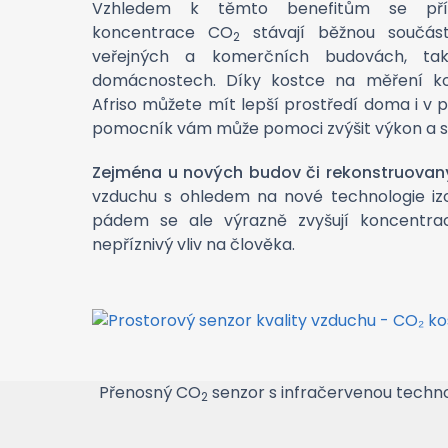
Vzhledem k těmto benefitům se pří
koncentrace CO
stávají běžnou součást
2
veřejných a komerčních budovách, ta
domácnostech. Díky kostce na měření k
Afriso můžete mít lepší prostředí doma i v p
pomocník vám může pomoci zvýšit výkon a sn
Zejména u nových budov či rekonstruovan
vzduchu s ohledem na nové technologie izol
pádem se ale výrazně zvyšují koncentr
nepříznivý vliv na člověka.
Přenosný CO
senzor s infračervenou techn
2