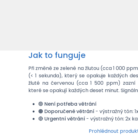
Jak to funguje
Při změně ze zelené na žlutou (cca 1 000 ppm)
(< 1 sekunda), který se opakuje každých des
žluté na červenou (cca 1 500 ppm) zazní d
které se opakují každých deset minut. Signáln
🟢
Není potřeba větrání
🟠
Doporučené větrání
- výstražný tón: 1
🔴
Urgentní větrání
- výstražný tón: 2x k
Prohlédnout produk