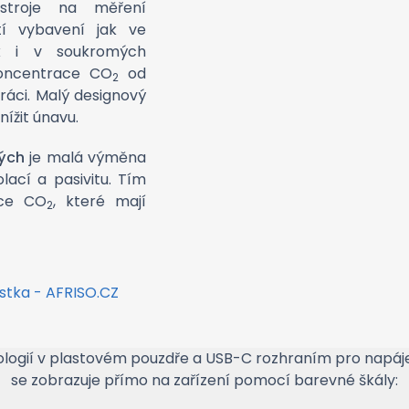
stroje na měření
í vybavení jak ve
k i v soukromých
oncentrace CO
od
2
ráci. Malý designový
ížit únavu.
ých
je malá výměna
ací a pasivitu. Tím
ace CO
, které mají
2
ologií v plastovém pouzdře a USB-C rozhraním pro napáj
se zobrazuje přímo na zařízení pomocí barevné škály: