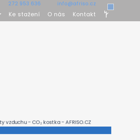
272 953 636
info@afriso.cz
Ke stažení
O nás
Kontakt