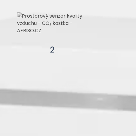
CO
>
0
2
🔴 Urgentní větrání