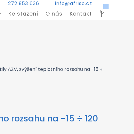
272 953 636
info@afriso.cz
Ke stažení
O nás
Kontakt
ly AZV, zvýšení teplotního rozsahu na -15 ÷
ho rozsahu na -15 ÷ 120