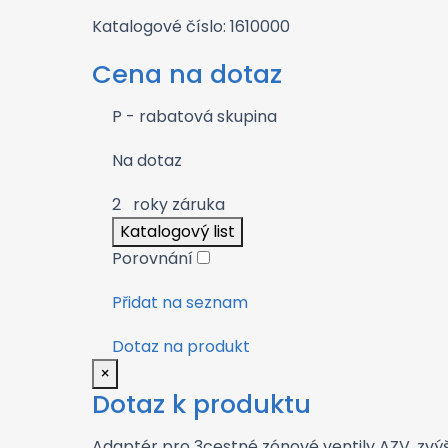
Katalogové číslo: 1610000
Cena na dotaz
P - rabatová skupina
Na dotaz
2
roky záruka
Katalogový list
Porovnání
Přidat na seznam
Dotaz na produkt
×
Dotaz k produktu
Adaptér pro 3cestné zónové ventily AZV, zvýš