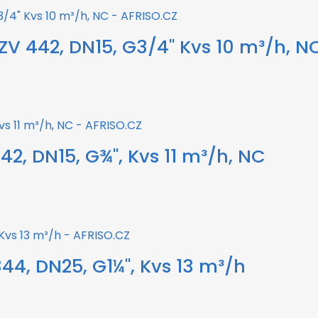
ZV 442, DN15, G3/4" Kvs 10 m³/h, N
42, DN15, G¾", Kvs 11 m³/h, NC
44, DN25, G1¼", Kvs 13 m³/h