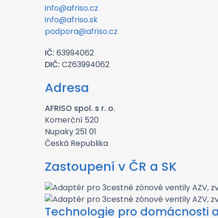
info@afriso.cz
info@afriso.sk
podpora@afriso.cz
IČ:
63994062
DIČ:
CZ63994062
Adresa
AFRISO spol. s r. o.
Komerční 520
Nupaky 251 01
Česká Republika
Zastoupení v ČR a SK
Technologie pro domácnosti 