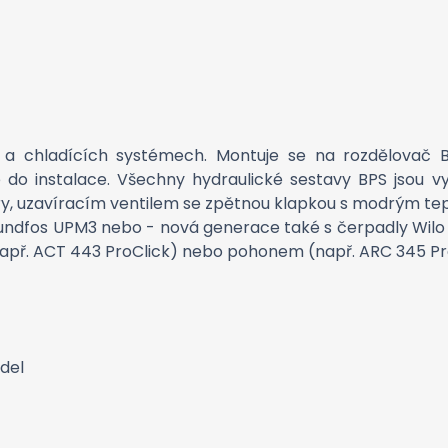
h a chladících systémech. Montuje se na rozdělovač 
o instalace. Všechny hydraulické sestavy BPS jsou vy
ěry, uzavíracím ventilem se zpětnou klapkou s modrým 
rundfos UPM3 nebo - nová generace také s čerpadly Wilo P
např. ACT 443 ProClick) nebo pohonem (např. ARC 345 Pr
adel