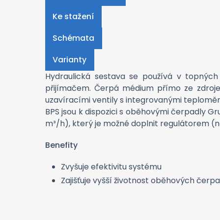
Ke stažení
Schémata
Varianty
Hydraulická sestava se používá v topnýc
přijímačem. Čerpá médium přímo ze zdroje d
uzavíracími ventily s integrovanými teplom
BPS jsou k dispozici s oběhovými čerpadly G
m³/h), který je možné doplnit regulátorem (
Benefity
Zvyšuje efektivitu systému
Zajišťuje vyšší životnost oběhových čerp