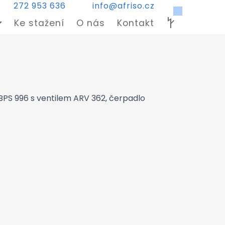
272 953 636
info@afriso.cz
Ke stažení
O nás
Kontakt
BPS 996 s ventilem ARV 362, čerpadlo