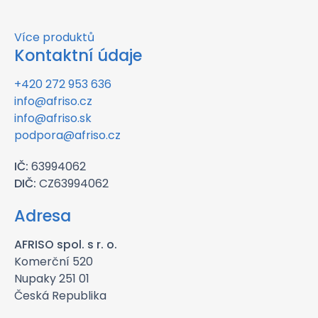
Více produktů
Kontaktní údaje
+420 272 953 636
info@afriso.cz
info@afriso.sk
podpora@afriso.cz
IČ:
63994062
DIČ:
CZ63994062
Adresa
AFRISO spol. s r. o.
Komerční 520
Nupaky 251 01
Česká Republika