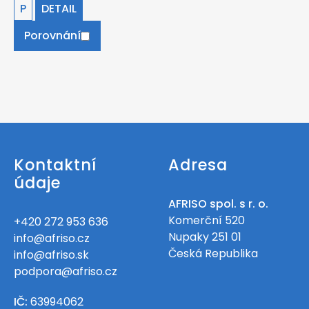
P
DETAIL
Porovnání
Kontaktní
Adresa
údaje
AFRISO spol. s r. o.
Komerční 520
+420 272 953 636
Nupaky 251 01
info@afriso.cz
Česká Republika
info@afriso.sk
podpora@afriso.cz
IČ:
63994062