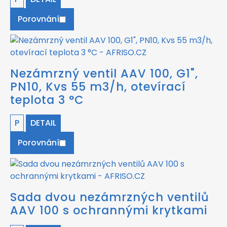
Porovnání
Nezámrzný ventil AAV 100, G1",
PN10, Kvs 55 m3/h, otevírací
teplota 3 °C
P
DETAIL
Porovnání
Sada dvou nezámrzných ventilů
AAV 100 s ochrannými krytkami