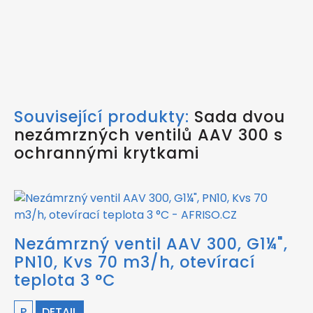
Související produkty:
Sada dvou
nezámrzných ventilů AAV 300 s
ochrannými krytkami
Nezámrzný ventil AAV 300, G1¼",
PN10, Kvs 70 m3/h, otevírací
teplota 3 °C
P
DETAIL