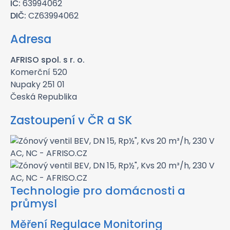
IČ:
63994062
DIČ:
CZ63994062
Adresa
AFRISO spol. s r. o.
Komerční 520
Nupaky 251 01
Česká Republika
Zastoupení v ČR a SK
Technologie pro domácnosti a
průmysl
Měření Regulace Monitoring