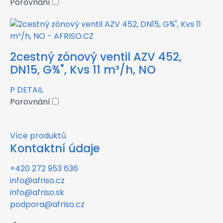
Porovnání
2cestný zónový ventil AZV 452,
DN15, G¾", Kvs 11 m³/h, NO
P
DETAIL
Porovnání
Více produktů
Kontaktní údaje
+420 272 953 636
info@afriso.cz
info@afriso.sk
podpora@afriso.cz